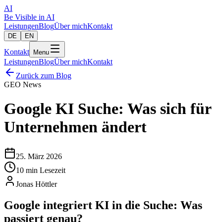
AI
Be Visible
in AI
Leistungen
Blog
Über mich
Kontakt
DE
EN
Kontakt
Menu
Leistungen
Blog
Über mich
Kontakt
Zurück zum Blog
GEO News
Google KI Suche: Was sich für
Unternehmen ändert
25. März 2026
10
min
Lesezeit
Jonas Höttler
Google integriert KI in die Suche: Was
passiert genau?